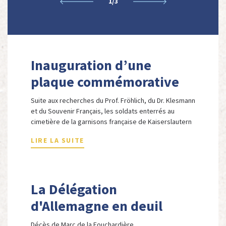
Précédent
Suivant
1/3
Inauguration d’une
plaque commémorative
au cimetière de la
Suite aux recherches du Prof. Fröhlich, du Dr. Klesmann
garnison française de
et du Souvenir Français, les soldats enterrés au
cimetière de la garnisons française de Kaiserslautern
Kaiserslautern
(1919-1930) ont pu être identifiés et une cérémonie a
LIRE LA SUITE
permis d'inaugurer la plaque commémorative
correspondante.
La Délégation
d'Allemagne en deuil
Décès de Marc de la Fouchardière