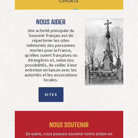
Contacts.
Vers la page des
contacts
Nous aider
Flyer
Une activité principale du
Souvenir français est de
Téléchargez le
flyer de l'association
répertorier les sites
au format PDF, que vous pouvez
mémoriels des personnes
imprimer à la maison ou transmettre
mortes pour la France,
sous cette forme.
qu’elles soient françaises ou
étrangères et, selon nos
possibilités, de veiller à leur
entretien en liaison avec les
autorités et les associations
locales.
SITES
Nous soutenir
En outre, vous pouvez soutenir notre action en