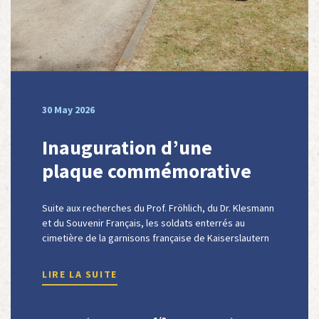
30 May 2026
Inauguration d’une
plaque commémorative
au cimetière de la
Suite aux recherches du Prof. Fröhlich, du Dr. Klesmann
garnison française de
et du Souvenir Français, les soldats enterrés au
Kaiserslautern
cimetière de la garnisons française de Kaiserslautern
(1919-1930) ont pu être identifiés et une cérémonie a
permis d'inaugurer la plaque commémorative
LIRE LA SUITE
correspondante.